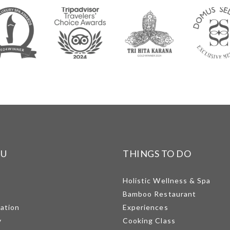
NU
THINGS TO DO
Holistic Wellness & Spa
Bamboo Restaurant
mation
Experiences
y
Cooking Class